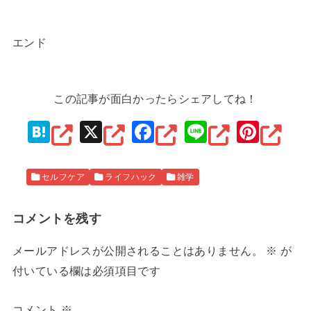
エンド
この記事が面白かったらシェアしてね！
H
X
F
Li
Pi
at
a
n
nt
e
c
e
er
セルフケア
ライフハック
雑学
n
e
e
a
b
st
コメントを残す
o
メールアドレスが公開されることはありません。
※
が
o
付いている欄は必須項目です
k
コメント
※