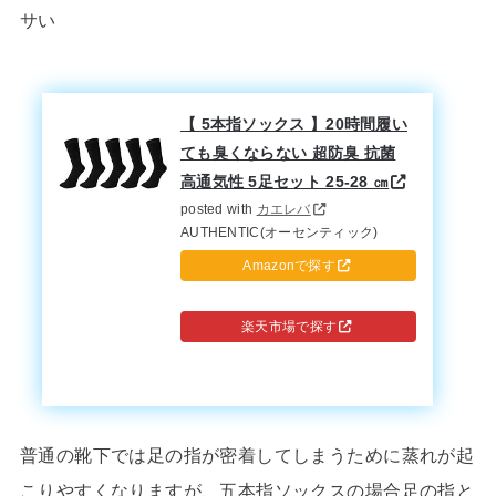
サい
【 5本指ソックス 】20時間履い
ても臭くならない 超防臭 抗菌
高通気性 5足セット 25-28 ㎝
posted with
カエレバ
AUTHENTIC(オーセンティック)
Amazonで探す
楽天市場で探す
普通の靴下では足の指が密着してしまうために蒸れが起
こりやすくなりますが、五本指ソックスの場合足の指と