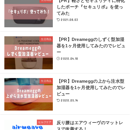
【PR】軽さとセキュリティに特化
生活用品
したポーチ『セキュリポ』を使っ
てみた
2021.08.03
【PR】Dreameggのしずく型加湿
生活用品
器を1ヶ月使用してみたのでレビュ
ー
2020.04.18
【PR】Dreameggの上から注水型
生活用品
加湿器を1ヶ月使用してみたのでレ
ビュー
2020.05.14
反り腰はエアウィーヴのマットレ
セルフケア
スで改善する！