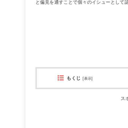
と偏見を通すことで個々のイシューとして認識
もくじ
[
表示
]
ス