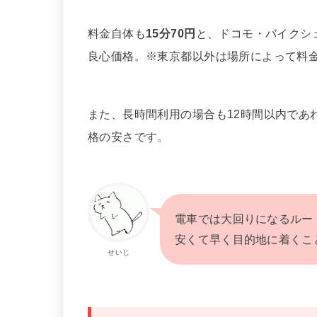
料金自体も
15分70円
と、ドコモ・バイクシ
良心価格。※東京都以外は場所によって料
また、長時間利用の場合も12時間以内であ
格の安さです。
電車では大回りになるル
安くて早く目的地に着くこ
せいじ