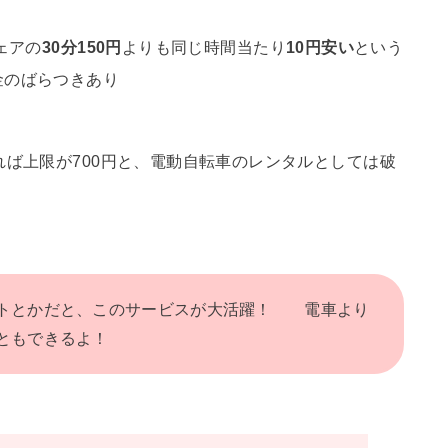
ェアの
30分150円
よりも同じ時間当たり
10円安い
という
金のばらつきあり
れば上限が700円と、電動自転車のレンタルとしては破
ートとかだと、このサービスが大活躍！ 電車より
ともできるよ！