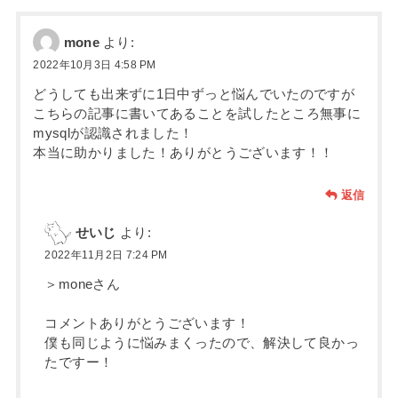
o
o
mone
より:
2022年10月3日 4:58 PM
k
どうしても出来ずに1日中ずっと悩んでいたのですが
こちらの記事に書いてあることを試したところ無事に
mysqlが認識されました！
本当に助かりました！ありがとうございます！！
返信
せいじ
より:
2022年11月2日 7:24 PM
＞moneさん
コメントありがとうございます！
僕も同じように悩みまくったので、解決して良かっ
たですー！