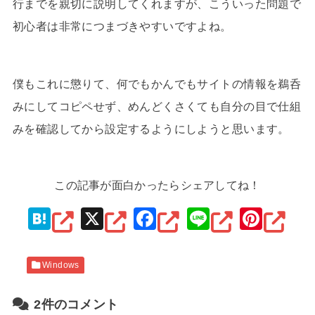
行までを親切に説明してくれますが、こういった問題で
初心者は非常につまづきやすいですよね。
僕もこれに懲りて、何でもかんでもサイトの情報を鵜呑
みにしてコピペせず、めんどくさくても自分の目で仕組
みを確認してから設定するようにしようと思います。
この記事が面白かったらシェアしてね！
H
X
F
Li
Pi
at
a
n
nt
e
c
e
er
Windows
n
e
e
a
b
st
2件のコメント