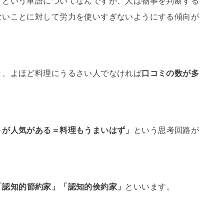
」
という単語についてなんですが、人は物事を判断する
ないことに対して労力を使いすぎないようにする傾向が
き、よほど料理にうるさい人でなければ
口コミの数が多
うが人気がある＝料理もうまいはず」
という思考回路が
「認知的節約家」「認知的倹約家」
といいます。