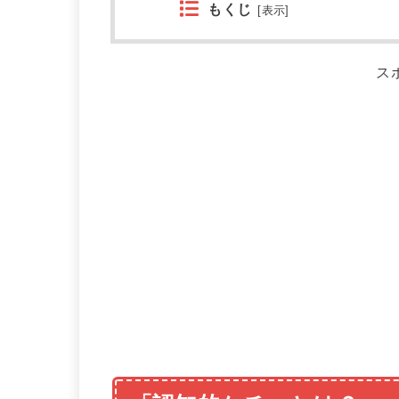
もくじ
[
表示
]
ス