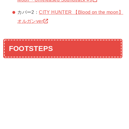
カバー2：
CITY HUNTER 【Blood on the moon】
オルガンver
FOOTSTEPS