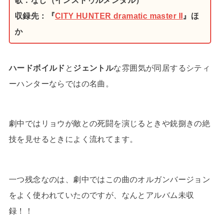
歌：なし（インストゥルメンタル）
収録先：『
CITY HUNTER dramatic master II
』ほ
か
ハードボイルド
と
ジェントル
な雰囲気が同居するシティ
ーハンターならではの名曲。
劇中ではリョウが敵との死闘を演じるときや銃捌きの絶
技を見せるときによく流れてます。
一つ残念なのは、劇中ではこの曲のオルガンバージョン
をよく使われていたのですが、なんとアルバム未収
録！！