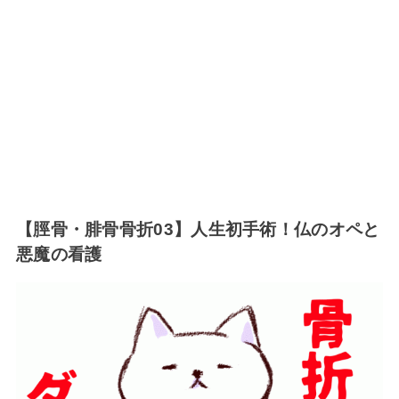
【脛骨・腓骨骨折03】人生初手術！仏のオペと
悪魔の看護