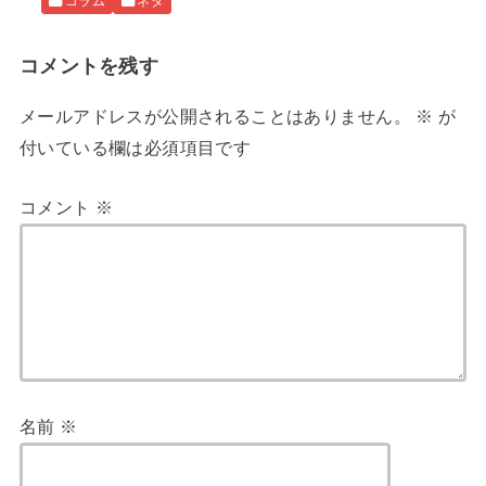
コラム
ネタ
n
e
e
a
b
st
コメントを残す
o
メールアドレスが公開されることはありません。
※
が
o
付いている欄は必須項目です
k
コメント
※
名前
※