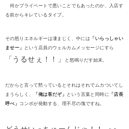
何かプライベートで悪いことでもあったのか、入店す
る前からキレているタイプ。
その怒りエネルギーは凄まじく、中には
「いらっしゃい
ませー」
という店員のウェルカムメッセージにすら
「うるせぇ！！」
と怒鳴りだす始末。
だからと言って黙っているとそれはそれでムカついてし
まうらしく、
「俺は客だぞ」
という言葉と同時に
「店長
呼べ」
コンボが発動する、理不尽の塊ですね。