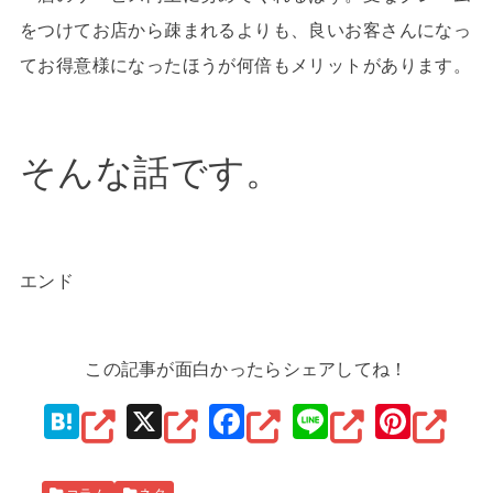
をつけてお店から疎まれるよりも、良いお客さんになっ
てお得意様になったほうが何倍もメリットがあります。
そんな話です。
エンド
この記事が面白かったらシェアしてね！
H
X
F
Li
Pi
at
a
n
nt
e
c
e
er