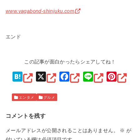
www.vagabond-shinjuku.com
エンド
この記事が面白かったらシェアしてね！
H
X
F
Li
Pi
at
a
n
nt
e
c
e
er
エンタメ
グルメ
n
e
e
a
b
st
コメントを残す
o
メールアドレスが公開されることはありません。
※
が
o
付いている欄は必須項目です