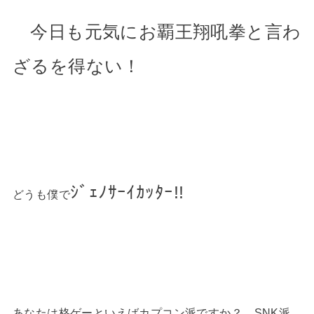
今日も元気にお覇王翔吼拳と言わ
ざるを得ない！
ｼﾞｪﾉｻｰｲｶｯﾀｰ!!
どうも僕で
あなたは格ゲーといえばカプコン派ですか？ SNK派